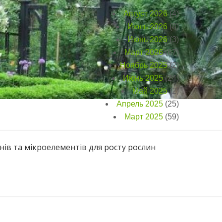
Август 2026
(4)
Июль 2026
(8)
Июнь 2026
(3)
Март 2026
(67)
Ноябрь 2025
(2)
Июнь 2025
(24)
Май 2025
(2)
Апрель 2025
(25)
Март 2025
(59)
нів та мікроелементів для росту рослин