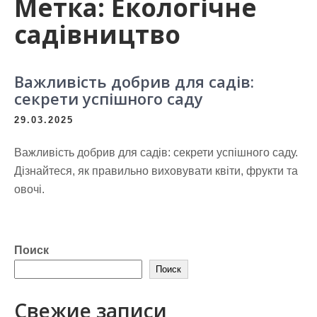
Метка:
Екологічне
садівництво
Важливість добрив для садів:
секрети успішного саду
29.03.2025
Важливість добрив для садів: секрети успішного саду.
Дізнайтеся, як правильно виховувати квіти, фрукти та
овочі.
Поиск
Поиск
Свежие записи