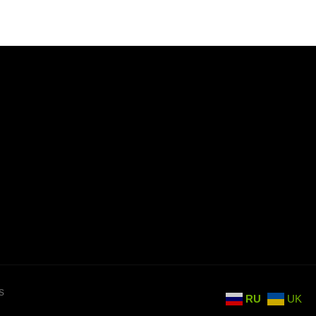
s
RU
UK