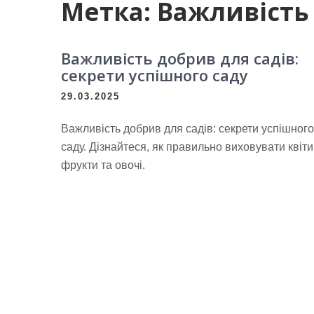
Метка:
Важливість
Важливість добрив для садів:
секрети успішного саду
29.03.2025
Важливість добрив для садів: секрети успішного
саду. Дізнайтеся, як правильно виховувати квіти
фрукти та овочі.