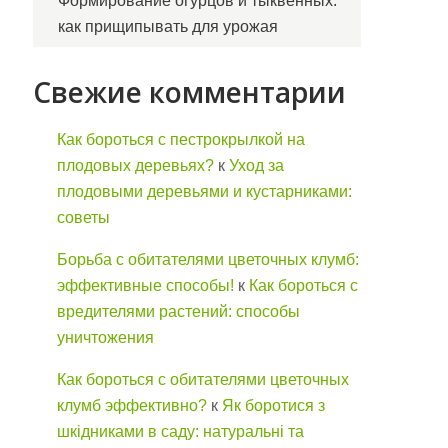
Формирование огурцов и тыквенных:
как прищипывать для урожая
Свежие комментарии
Как бороться с пестрокрылкой на
плодовых деревьях?
к
Уход за
плодовыми деревьями и кустарниками:
советы
Борьба с обитателями цветочных клумб:
эффективные способы!
к
Как бороться с
вредителями растений: способы
уничтожения
Как бороться с обитателями цветочных
клумб эффективно?
к
Як боротися з
шкідниками в саду: натуральні та