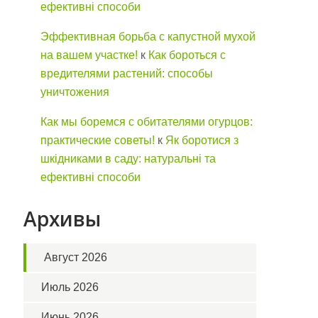
ефективні способи
Эффективная борьба с капустной мухой
на вашем участке!
к
Как бороться с
вредителями растений: способы
уничтожения
Как мы боремся с обитателями огурцов:
практические советы!
к
Як боротися з
шкідниками в саду: натуральні та
ефективні способи
Архивы
Август 2026
Июль 2026
Июнь 2026