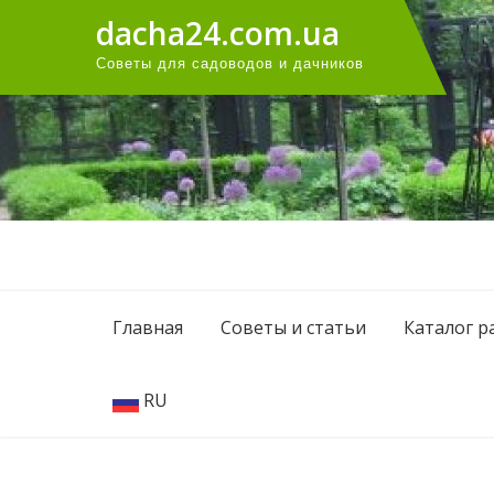
Перейти
dacha24.com.ua
к
Советы для садоводов и дачников
содержанию
Главная
Советы и статьи
Каталог р
RU