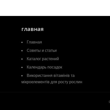
главная
Главная
Советы и статьи
Каталог растений
Календарь посадок
Використання вітамінів та
мікроелементів для росту рослин