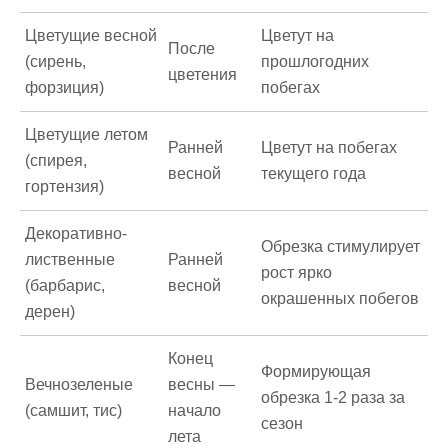
Цветущие весной
Цветут на
После
(сирень,
прошлогодних
цветения
форзиция)
побегах
Цветущие летом
Ранней
Цветут на побегах
(спирея,
весной
текущего года
гортензия)
Декоративно-
Обрезка стимулирует
лиственные
Ранней
рост ярко
(барбарис,
весной
окрашенных побегов
дерен)
Конец
Формирующая
Вечнозеленые
весны —
обрезка 1-2 раза за
(самшит, тис)
начало
сезон
лета