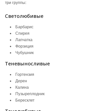
три группы:
Светолюбивые
Барбарис
Спирея
Лапчатка
Форзиция
Чубушник
Теневыносливые
Гортензия
Дерен
Калина
Пузыреплодник
Бересклет