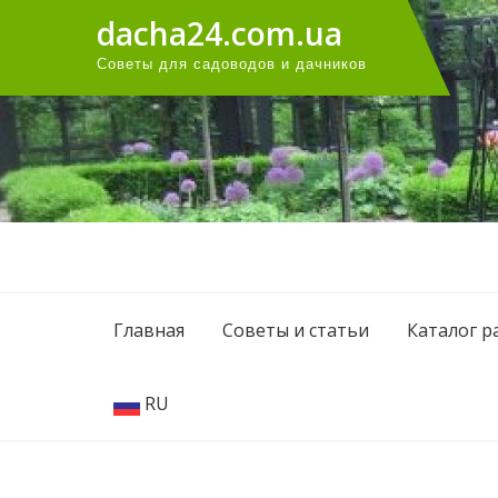
Перейти
dacha24.com.ua
к
Советы для садоводов и дачников
содержанию
Главная
Советы и статьи
Каталог р
RU