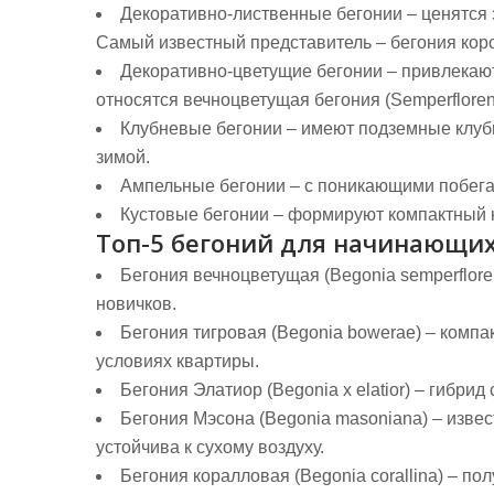
Декоративно-лиственные бегонии
– ценятся 
Самый известный представитель – бегония коро
Декоративно-цветущие бегонии
– привлекаю
относятся вечноцветущая бегония (Semperflorens)
Клубневые бегонии
– имеют подземные клубн
зимой.
Ампельные бегонии
– с поникающими побега
Кустовые бегонии
– формируют компактный к
Топ-5 бегоний для начинающи
Бегония вечноцветущая (Begonia semperflore
новичков.
Бегония тигровая (Begonia bowerae)
– компак
условиях квартиры.
Бегония Элатиор (Begonia x elatior)
– гибрид 
Бегония Мэсона (Begonia masoniana)
– извес
устойчива к сухому воздуху.
Бегония коралловая (Begonia corallina)
– пол