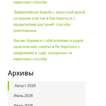
ефективні способи
Эффективная борьба с капустной мухой
на вашем участке!
к
Как бороться с
вредителями растений: способы
уничтожения
Как мы боремся с обитателями огурцов:
практические советы!
к
Як боротися з
шкідниками в саду: натуральні та
ефективні способи
Архивы
Август 2026
Июль 2026
Июнь 2026