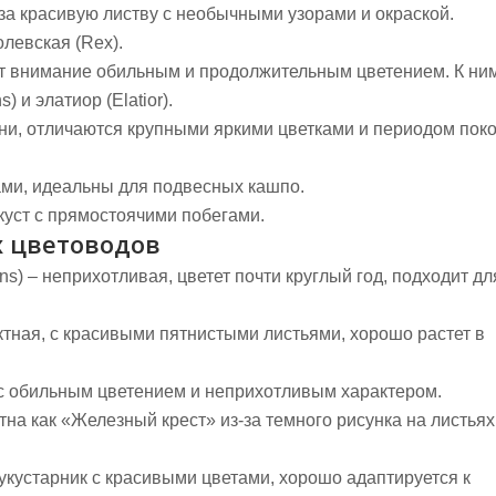
за красивую листву с необычными узорами и окраской.
левская (Rex).
т внимание обильным и продолжительным цветением. К ни
 и элатиор (Elatior).
и, отличаются крупными яркими цветками и периодом пок
ми, идеальны для подвесных кашпо.
уст с прямостоячими побегами.
х цветоводов
ns)
– неприхотливая, цветет почти круглый год, подходит дл
тная, с красивыми пятнистыми листьями, хорошо растет в
с обильным цветением и неприхотливым характером.
тна как «Железный крест» из-за темного рисунка на листьях
укустарник с красивыми цветами, хорошо адаптируется к