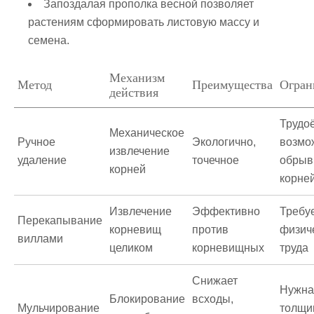
Запоздалая прополка весной позволяет
растениям сформировать листовую массу и
семена.
Механизм
Метод
Преимущества
Огран
действия
Трудо
Механическое
Ручное
Экологично,
возмо
извлечение
удаление
точечное
обры
корней
корне
Извлечение
Эффективно
Требу
Перекапывание
корневищ
против
физич
виллами
целиком
корневищных
труда
Снижает
Нужна
Блокирование
всходы,
Мульчирование
толщи