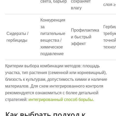
света, барьер
сохраняет
слоя ≥
влагу
Конкуренция
за
Герби
Профилактика
Сидераты /
питательные
требу
и быстрый
гербициды
вещества /
точно
эффект
химическое
техно
подавление
Критерии выбора комбинации методов: площадь
участка, тип растения (семенной или корневищный),
близость к культурам, допустимость химии и наличие
материалов. Для схем интегрированного контроля
рекомендуется ознакомиться с более детальной
стратегией:
интегрированный способ борьбы
.
Как выбрать подход к