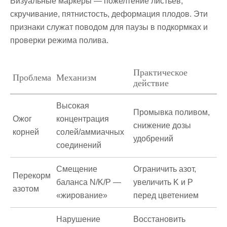
Визуальные маркеры — пожелтение листьев,
скручивание, пятнистость, деформация плодов. Эти
признаки служат поводом для паузы в подкормках и
проверки режима полива.
Практическое
Проблема
Механизм
действие
Высокая
Промывка поливом,
Ожог
концентрация
снижение дозы
корней
солей/аммиачных
удобрений
соединений
Смещение
Ограничить азот,
Перекорм
баланса N/K/P —
увеличить K и P
азотом
«жирование»
перед цветением
Нарушение
Восстановить