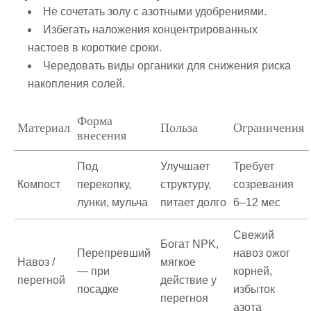
Не сочетать золу с азотными удобрениями.
Избегать наложения концентрированных
настоев в короткие сроки.
Чередовать виды органики для снижения риска
накопления солей.
Форма
Материал
Польза
Ограничения
внесения
Под
Улучшает
Требует
Компост
перекопку,
структуру,
созревания
лунки, мульча
питает долго
6–12 мес
Свежий
Богат NPK,
Перепревший
навоз ожог
Навоз /
мягкое
— при
корней,
перегной
действие у
посадке
избыток
перегноя
азота