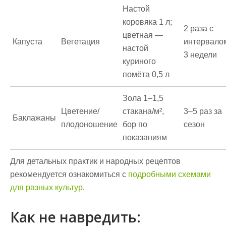
Настой
коровяка 1 л;
2 раза с
цветная —
Капуста
Вегетация
интервало
настой
3 недели
куриного
помёта 0,5 л
Зола 1–1,5
Цветение/
стакана/м²,
3–5 раз за
Баклажаны
плодоношение
бор по
сезон
показаниям
Для детальных практик и народных рецептов
рекомендуется ознакомиться с
подробными схемами
для разных культур
.
Как не навредить: