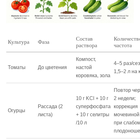
Состав
Количество
Культура
Фаза
раствора
частота
Компост,
4–5 раз/сез
Томаты
До цветения
настой
1,5–2 л на 
коровяка, зола
Повтор че
10 г KCl + 10 г
2 недели;
Рассада (2
суперфосфата
коррекция
Огурцы
листа)
+ 10 г селитры
мочевиной
/10 л
при слабо
плодоноше