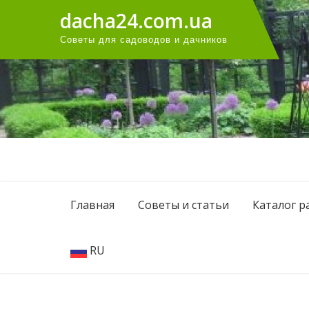
Перейти
dacha24.com.ua
к
Советы для садоводов и дачников
содержанию
Главная
Советы и статьи
Каталог р
RU