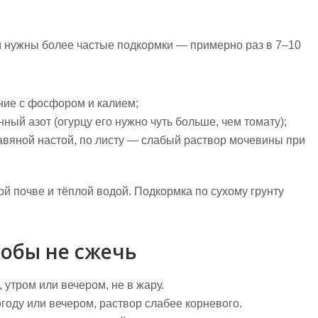
м нужны более частые подкормки — примерно раз в 7–10
ние с фосфором и калием;
ый азот (огурцу его нужно чуть больше, чем томату);
авяной настой, по листу — слабый раствор мочевины при
й почве и тёплой водой. Подкормка по сухому грунту
тобы не сжечь
утром или вечером, не в жару.
году или вечером, раствор слабее корневого.