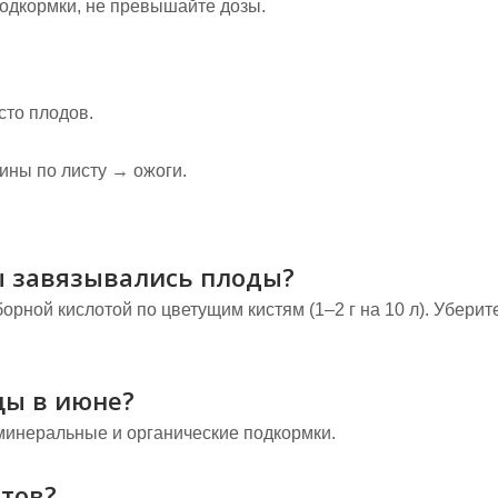
одкормки, не превышайте дозы.
сто плодов.
ины по листу → ожоги.
ы завязывались плоды?
рной кислотой по цветущим кистям (1–2 г на 10 л). Уберит
цы в июне?
минеральные и органические подкормки.
тов?