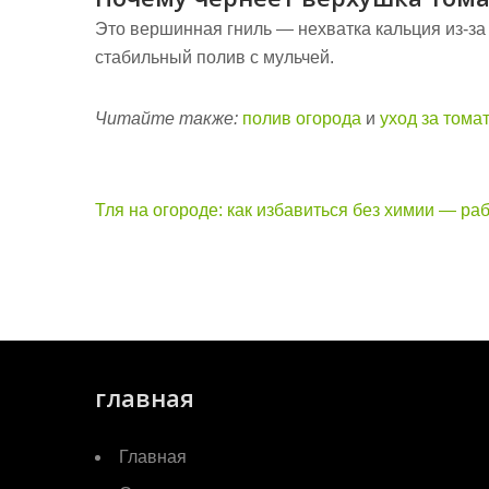
Это вершинная гниль — нехватка кальция из-за
стабильный полив с мульчей.
Читайте также:
полив огорода
и
уход за тома
Навигация
Тля на огороде: как избавиться без химии — ра
по
записям
главная
Главная