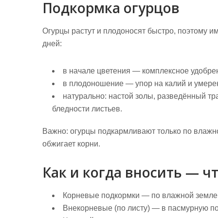
Подкормка огурцов
Огурцы растут и плодоносят быстро, поэтому и
дней:
в начале цветения — комплексное удобре
в плодоношение — упор на калий и умеренн
натурально: настой золы, разведённый тр
бледности листьев.
Важно:
огурцы подкармливают только по влажно
обжигает корни.
Как и когда вносить — ч
Корневые подкормки — по влажной земле, 
Внекорневые (по листу) — в пасмурную по