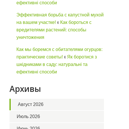
ефективні способи
Эффективная борьба с капустной мухой
на вашем участке!
к
Как бороться с
вредителями растений: способы
уничтожения
Как мы боремся с обитателями огурцов:
практические советы!
к
Як боротися з
шкідниками в саду: натуральні та
ефективні способи
Архивы
Август 2026
Июль 2026
Июнь 2026