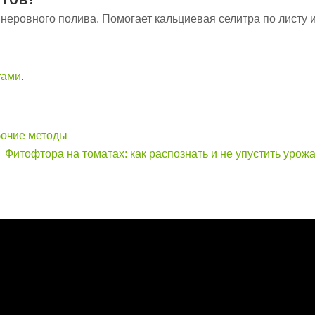
 неровного полива. Помогает кальциевая селитра по листу 
тами
.
бочие методы
Фитофтора на томатах: как распознать и не упустить урож