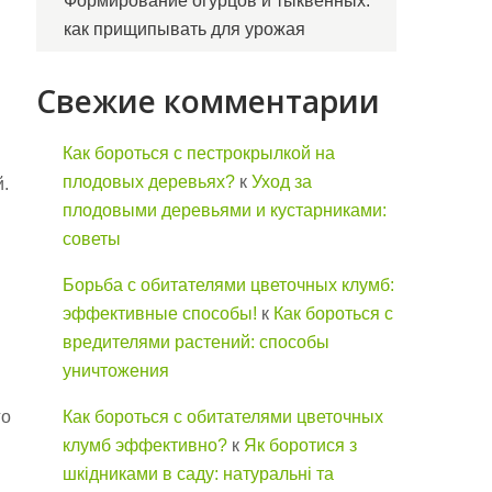
Формирование огурцов и тыквенных:
как прищипывать для урожая
Свежие комментарии
Как бороться с пестрокрылкой на
плодовых деревьях?
к
Уход за
й.
плодовыми деревьями и кустарниками:
советы
Борьба с обитателями цветочных клумб:
эффективные способы!
к
Как бороться с
вредителями растений: способы
уничтожения
го
Как бороться с обитателями цветочных
клумб эффективно?
к
Як боротися з
шкідниками в саду: натуральні та