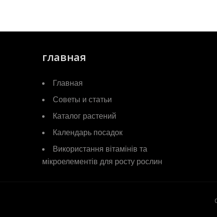
главная
Главная
Советы и статьи
Каталог растений
Календарь посадок
Використання вітамінів та
мікроелементів для росту рослин