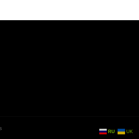
s
RU
UK