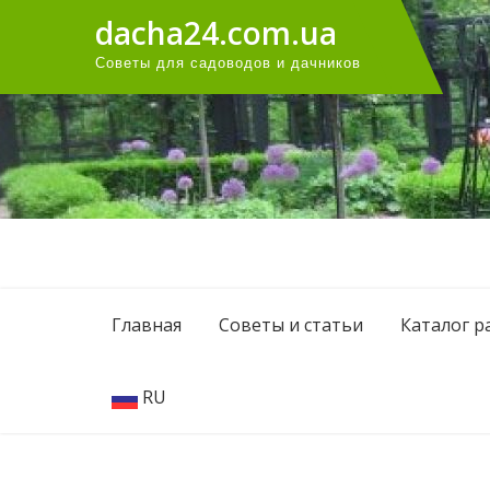
Перейти
dacha24.com.ua
к
Советы для садоводов и дачников
содержанию
Главная
Советы и статьи
Каталог р
RU