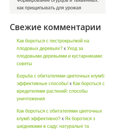
Формирование огурцов и тыквенных:
как прищипывать для урожая
Свежие комментарии
Как бороться с пестрокрылкой на
плодовых деревьях?
к
Уход за
плодовыми деревьями и кустарниками:
советы
Борьба с обитателями цветочных клумб:
эффективные способы!
к
Как бороться с
вредителями растений: способы
уничтожения
Как бороться с обитателями цветочных
клумб эффективно?
к
Як боротися з
шкідниками в саду: натуральні та