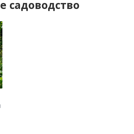
е садоводство
ы