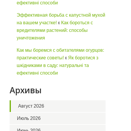
ефективні способи
Эффективная борьба с капустной мухой
на вашем участке!
к
Как бороться с
вредителями растений: способы
уничтожения
Как мы боремся с обитателями огурцов:
практические советы!
к
Як боротися з
шкідниками в саду: натуральні та
ефективні способи
Архивы
Август 2026
Июль 2026
Июнь 2026