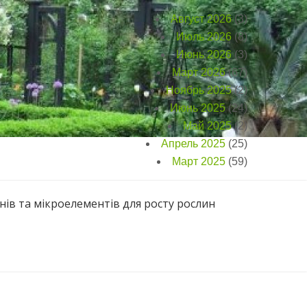
Август 2026
(3)
Июль 2026
(8)
Июнь 2026
(3)
Март 2026
(67)
Ноябрь 2025
(2)
Июнь 2025
(24)
Май 2025
(2)
Апрель 2025
(25)
Март 2025
(59)
нів та мікроелементів для росту рослин