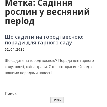
Метка:
Садіння
рослин у весняний
період
Що садити на городі весною:
поради для гарного саду
02.04.2025
Що садити на городі весною? Поради для гарного
саду: овочі, квіти, трави. Створіть красивий сад з
нашими порадами навесні.
Поиск
Поиск