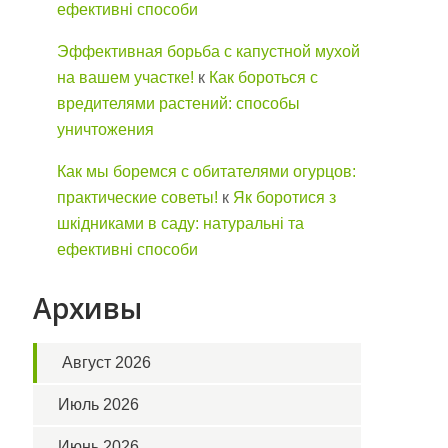
ефективні способи
Эффективная борьба с капустной мухой
на вашем участке!
к
Как бороться с
вредителями растений: способы
уничтожения
Как мы боремся с обитателями огурцов:
практические советы!
к
Як боротися з
шкідниками в саду: натуральні та
ефективні способи
Архивы
Август 2026
Июль 2026
Июнь 2026