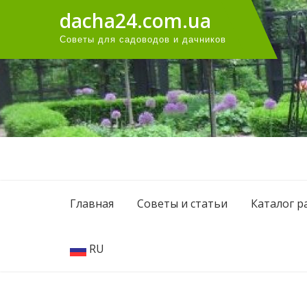
Перейти
dacha24.com.ua
к
Советы для садоводов и дачников
содержанию
Главная
Советы и статьи
Каталог р
RU