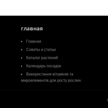
главная
Главная
Советы и статьи
Каталог растений
Календарь посадок
Використання вітамінів та
мікроелементів для росту рослин