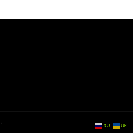
s
RU
UK