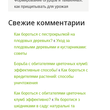
Формирование огурцов и тыквенных:
как прищипывать для урожая
Свежие комментарии
Как бороться с пестрокрылкой на
плодовых деревьях?
к
Уход за
плодовыми деревьями и кустарниками:
советы
Борьба с обитателями цветочных клумб:
эффективные способы!
к
Как бороться с
вредителями растений: способы
уничтожения
Как бороться с обитателями цветочных
клумб эффективно?
к
Як боротися з
шкідниками в саду: натуральні та