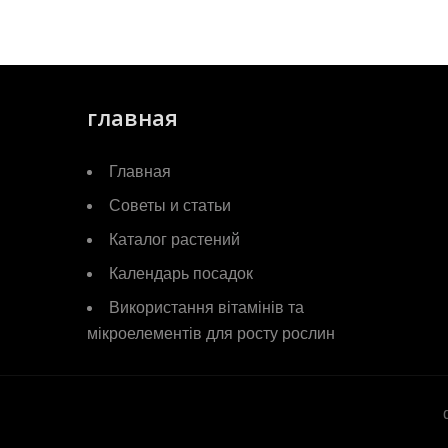
главная
Главная
Советы и статьи
Каталог растений
Календарь посадок
Використання вітамінів та
мікроелементів для росту рослин