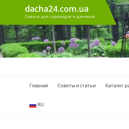
Перейти
dacha24.com.ua
к
Советы для садоводов и дачников
содержанию
Главная
Советы и статьи
Каталог р
RU