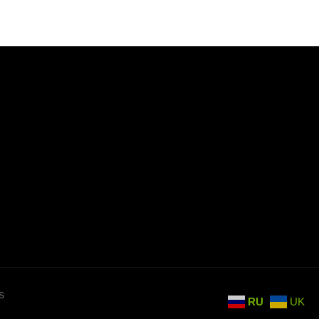
s
RU
UK