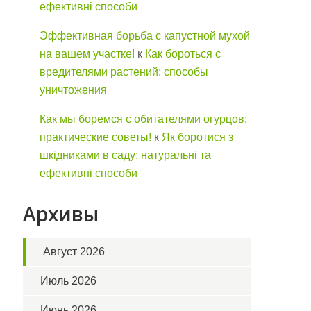
ефективні способи
Эффективная борьба с капустной мухой
на вашем участке!
к
Как бороться с
вредителями растений: способы
уничтожения
Как мы боремся с обитателями огурцов:
практические советы!
к
Як боротися з
шкідниками в саду: натуральні та
ефективні способи
Архивы
Август 2026
Июль 2026
Июнь 2026