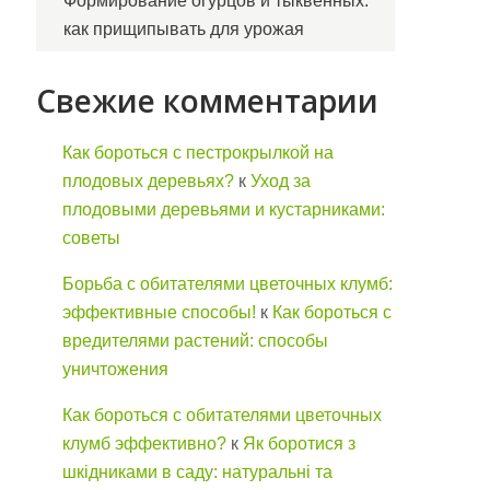
Формирование огурцов и тыквенных:
как прищипывать для урожая
Свежие комментарии
Как бороться с пестрокрылкой на
плодовых деревьях?
к
Уход за
плодовыми деревьями и кустарниками:
советы
Борьба с обитателями цветочных клумб:
эффективные способы!
к
Как бороться с
вредителями растений: способы
уничтожения
Как бороться с обитателями цветочных
клумб эффективно?
к
Як боротися з
шкідниками в саду: натуральні та