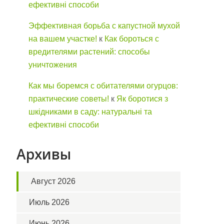
ефективні способи
Эффективная борьба с капустной мухой
на вашем участке!
к
Как бороться с
вредителями растений: способы
уничтожения
Как мы боремся с обитателями огурцов:
практические советы!
к
Як боротися з
шкідниками в саду: натуральні та
ефективні способи
Архивы
Август 2026
Июль 2026
Июнь 2026