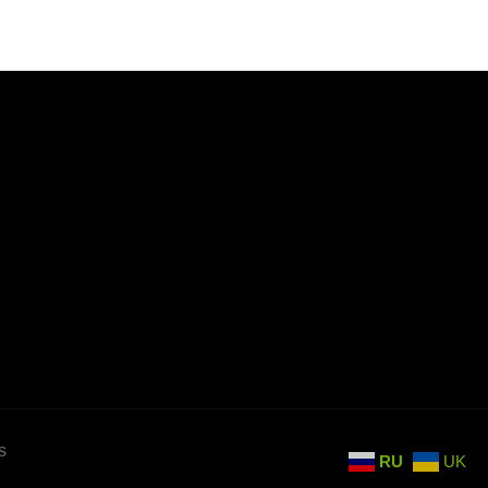
s
RU
UK