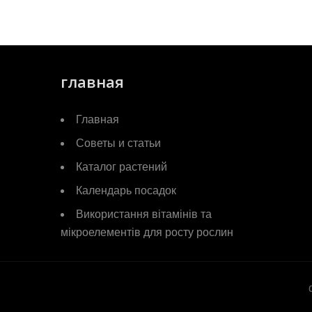
главная
Главная
Советы и статьи
Каталог растений
Календарь посадок
Використання вітамінів та
мікроелементів для росту рослин