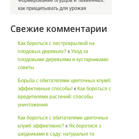
Формирование огурцов и тыквенных:
как прищипывать для урожая
Свежие комментарии
Как бороться с пестрокрылкой на
плодовых деревьях?
к
Уход за
плодовыми деревьями и кустарниками:
советы
Борьба с обитателями цветочных клумб:
эффективные способы!
к
Как бороться с
вредителями растений: способы
уничтожения
Как бороться с обитателями цветочных
клумб эффективно?
к
Як боротися з
шкідниками в саду: натуральні та