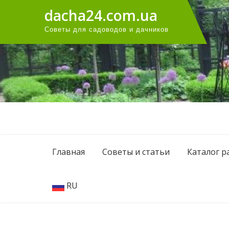
Перейти
dacha24.com.ua
к
Советы для садоводов и дачников
содержанию
Главная
Советы и статьи
Каталог р
RU