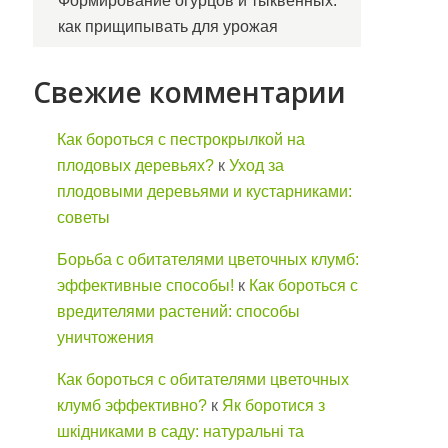
Формирование огурцов и тыквенных:
как прищипывать для урожая
Свежие комментарии
Как бороться с пестрокрылкой на
плодовых деревьях?
к
Уход за
плодовыми деревьями и кустарниками:
советы
Борьба с обитателями цветочных клумб:
эффективные способы!
к
Как бороться с
вредителями растений: способы
уничтожения
Как бороться с обитателями цветочных
клумб эффективно?
к
Як боротися з
шкідниками в саду: натуральні та