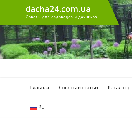
Перейти
dacha24.com.ua
к
Советы для садоводов и дачников
содержанию
Главная
Советы и статьи
Каталог р
RU