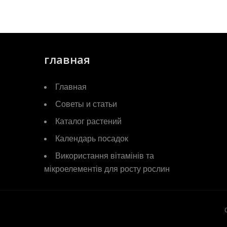
главная
Главная
Советы и статьи
Каталог растений
Календарь посадок
Використання вітамінів та
мікроелементів для росту рослин