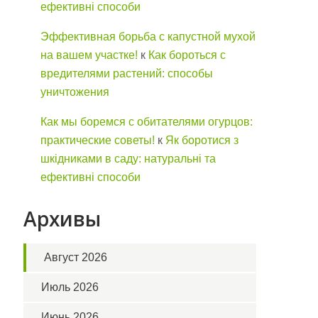
ефективні способи
Эффективная борьба с капустной мухой
на вашем участке!
к
Как бороться с
вредителями растений: способы
уничтожения
Как мы боремся с обитателями огурцов:
практические советы!
к
Як боротися з
шкідниками в саду: натуральні та
ефективні способи
Архивы
Август 2026
Июль 2026
Июнь 2026