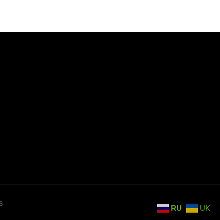
s
RU
UK