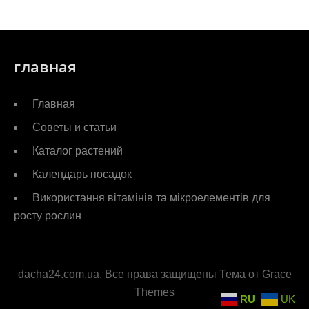
главная
Главная
Советы и статьи
Каталог растений
Календарь посадок
Використання вітамінів та мікроелементів для
росту рослин
dacha24.com.ua. Все права защищены Тема от Grace
Themes
RU
UK