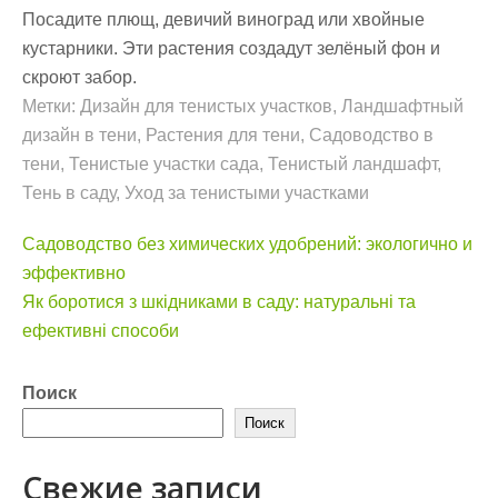
Посадите плющ, девичий виноград или хвойные
кустарники. Эти растения создадут зелёный фон и
скроют забор.
Метки:
Дизайн для тенистых участков
,
Ландшафтный
дизайн в тени
,
Растения для тени
,
Садоводство в
тени
,
Тенистые участки сада
,
Тенистый ландшафт
,
Тень в саду
,
Уход за тенистыми участками
Навигация
Садоводство без химических удобрений: экологично и
по
эффективно
записям
Як боротися з шкідниками в саду: натуральні та
ефективні способи
Поиск
Поиск
Свежие записи