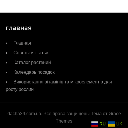
главная
Главная
Советы и статьи
Каталог растений
Календарь посадок
Використання вітамінів та мікроелементів для
росту рослин
dacha24.com.ua. Все права защищены Тема от Grace
Themes
RU
UK